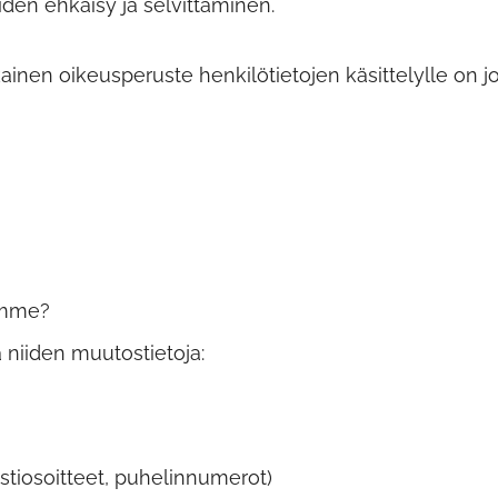
den ehkäisy ja selvittäminen.
inen oikeusperuste henkilötietojen käsittelylle on j
äämme?
ja niiden muutostietoja:
stiosoitteet, puhelinnumerot)