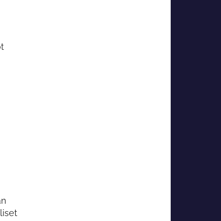
t
an
liset