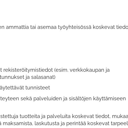
en ammattia tai asemaa työyhteisössä koskevat tiedo
at rekisteröitymistiedot (esim. verkkokaupan ja
tunnukset ja salasanat)
ytettävät tunnisteet
teyteen sekä palveluiden ja sisältöjen käyttämiseen
stettuja tuotteita ja palveluita koskevat tiedot, muka
ä maksamista, laskutusta ja perintää koskevat tarpeel