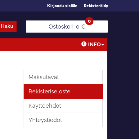
Kirjaudu sisään
Rekisteröidy
0
Haku
Ostoskori:
0 €
INFO
Maksutavat
Rekisteriseloste
Käyttöehdot
Yhteystiedot