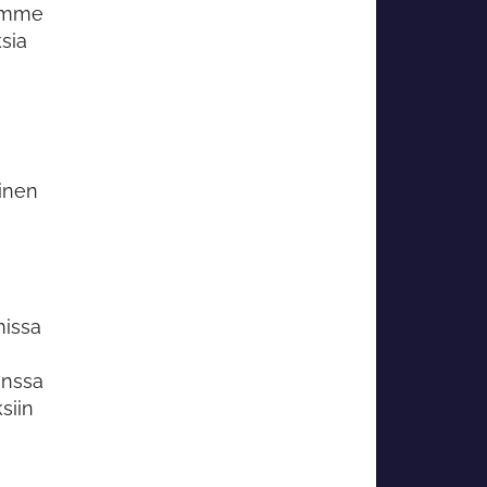
tamme
ksia
inen
missa
anssa
siin