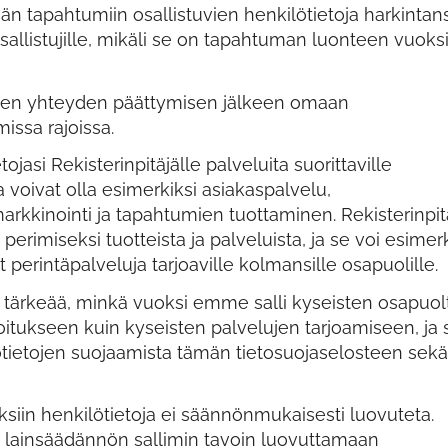
äjän tapahtumiin osallistuvien henkilötietoja harkintan
llistujille, mikäli se on tapahtuman luonteen vuoks
iallisen yhteyden päättymisen jälkeen omaan
missa rajoissa.
ojasi Rekisterinpitäjälle palveluita suorittaville
a voivat olla esimerkiksi asiakaspalvelu,
arkkinointi ja tapahtumien tuottaminen. Rekisterinpit
perimiseksi tuotteista ja palveluista, ja se voi esimerk
perintäpalveluja tarjoaville kolmansille osapuolille.
e tärkeää, minkä vuoksi emme salli kyseisten osapuol
itukseen kuin kyseisten palvelujen tarjoamiseen, ja 
lötietojen suojaamista tämän tietosuojaselosteen sekä
uksiin henkilötietoja ei säännönmukaisesti luovuteta.
tu lainsäädännön sallimin tavoin luovuttamaan