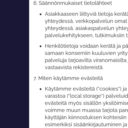
6. Säännönmukaiset tietolähteet
Asiakkaaseen liittyviä tietoja ker
yhteydessä, verkkopalvelun omat t
yhteydessä, asiakaspalvelun yhtey
palvelukehitykseen, tutkimuksiin ta
Henkilötietoja voidaan kerätä ja pä
samaan konserniin kuuluvien yritys
palveluja tarjoavilta viranomaisilta
vastaavista rekistereistä.
7. Miten käytämme evästeitä
Käytämme evästeitä (”cookies”) ja 
varastoa (“local storage”) palve
evästeitä myös sisällön yksilöimi
voimme muun muassa tarjota paremm
käyttäjän kiinnostuksen kohteisiin
esimerkiksi sisäänkirjautuminen j