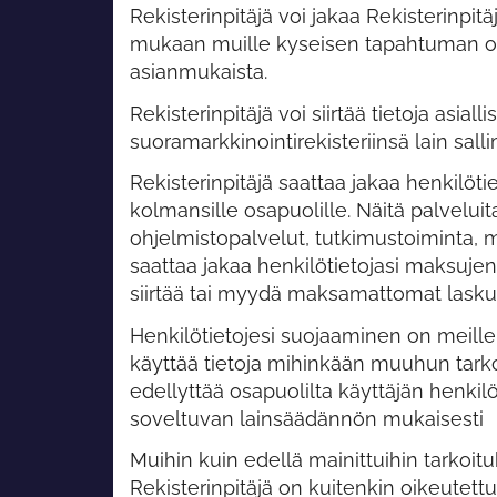
Rekisterinpitäjä voi jakaa Rekisterinpit
mukaan muille kyseisen tapahtuman osa
asianmukaista.
Rekisterinpitäjä voi siirtää tietoja as
suoramarkkinointirekisteriinsä lain salli
Rekisterinpitäjä saattaa jakaa henkilötiet
kolmansille osapuolille. Näitä palveluit
ohjelmistopalvelut, tutkimustoiminta, m
saattaa jakaa henkilötietojasi maksujen 
siirtää tai myydä maksamattomat laskut 
Henkilötietojesi suojaaminen on meill
käyttää tietoja mihinkään muuhun tarko
edellyttää osapuolilta käyttäjän henki
soveltuvan lainsäädännön mukaisesti
Muihin kuin edellä mainittuihin tarkoit
Rekisterinpitäjä on kuitenkin oikeutet