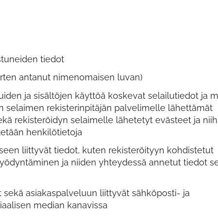
stuneiden tiedot
ä varten antanut nimenomaisen luvan)
uiden ja sisältöjen käyttöä koskevat selailutiedot ja 
n selaimen rekisterinpitäjän palvelimelle lähettämät
sekä rekisteröidyn selaimelle lähetetyt evästeet ja niih
iitetään henkilötietoja
en liittyvät tiedot, kuten rekisteröityyn kohdistetut
hyödyntäminen ja niiden yhteydessä annetut tiedot s
 sekä asiakaspalveluun liittyvät sähköposti- ja
siaalisen median kanavissa