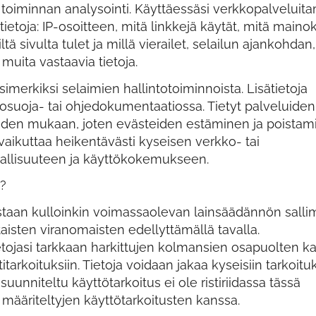
toiminnan analysointi. Käyttäessäsi verkkopalvelui
ietoja: IP-osoitteen, mitä linkkejä käytät, mitä maino
ltä sivulta tulet ja millä vierailet, selailun ajankohdan,
 muita vastaavia tietoja.
imerkiksi selaimien hallintotoiminnoista. Lisätietoja
tosuoja- tai ohjedokumentaatiossa. Tietyt palveluiden
iden mukaan, joten evästeiden estäminen ja poistam
 vaikuttaa heikentävästi kyseisen verkko- tai
nallisuuteen ja käyttökokemukseen.
i?
staan kulloinkin voimassaolevan lainsäädännön salli
taisten viranomaisten edellyttämällä tavalla.
ietojasi tarkkaan harkittujen kolmansien osapuolten k
itarkoituksiin. Tietoja voidaan jakaa kyseisiin tarkoituk
unniteltu käyttötarkoitus ei ole ristiriidassa tässä
 määriteltyjen käyttötarkoitusten kanssa.