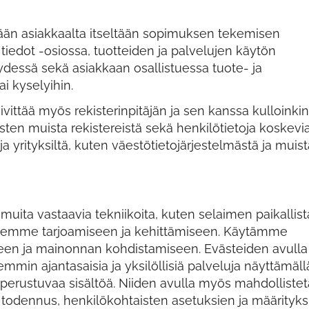
ätään asiakkaalta itseltään sopimuksen tekemisen
iedot -osiossa, tuotteiden ja palvelujen käytön
dessä sekä asiakkaan osallistuessa tuote- ja
i kyselyihin.
ivittää myös rekisterinpitäjän ja sen kanssa kulloinkin
ten muista rekistereistä sekä henkilötietoja koskevi
 ja yrityksiltä, kuten väestötietojärjestelmästä ja muis
muita vastaavia tekniikoita, kuten selaimen paikallist
luidemme tarjoamiseen ja kehittämiseen. Käytämme
seen ja mainonnan kohdistamiseen. Evästeiden avulla
in ajantasaisia ja yksilöllisiä palveluja näyttämäll
 perustuvaa sisältöä. Niiden avulla myös mahdolliste
a todennus, henkilökohtaisten asetuksien ja määrityks