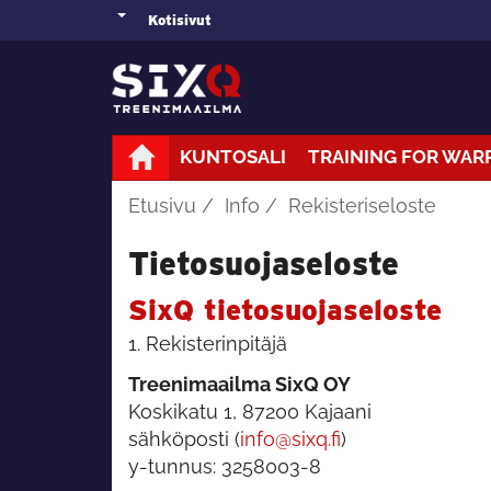
Kotisivut
KUNTOSALI
TRAINING FOR WAR
Etusivu
Info
Rekisteriseloste
Tietosuojaseloste
SixQ tietosuojaseloste
1. Rekisterinpitäjä
Treenimaailma SixQ OY
Koskikatu 1, 87200 Kajaani
sähköposti (
info@sixq.fi
)
y-tunnus: 3258003-8