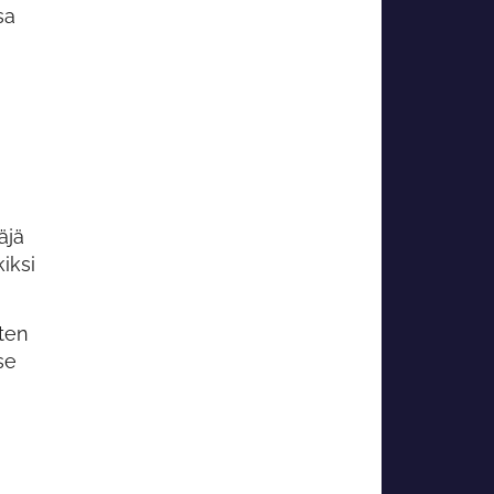
sa
i
äjä
iksi
ten
se