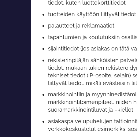
tiedot, kuten luottokorttitiedot
tuotteiden käyttöön liittyvät tiedot
palautteet ja reklamaatiot
tapahtumien ja koulutuksiin osalli
sijaintitiedot (jos asiakas on tät
rekisterinpitäjän sähköisten palvel
tiedot, mukaan lukien rekisteröidy
tekniset tiedot (IP-osoite, selain) 
liittyvät tiedot, mikäli evästeisiin l
markkinointiin ja myynninedistämise
markkinointitoimenpiteet, niiden 
suoramarkkinointiluvat ja –kiellot
asiakaspalvelupuhelujen taltioinnit
verkkokeskustelut esimerkiksi so