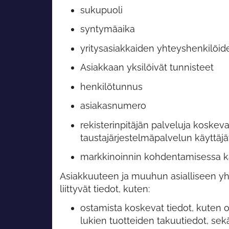
sukupuoli
syntymäaika
yritysasiakkaiden yhteyshenkilöid
Asiakkaan yksilöivät tunnisteet
henkilötunnus
asiakasnumero
rekisterinpitäjän palveluja koskev
taustajärjestelmäpalvelun käyttäjä
markkinoinnin kohdentamisessa kä
Asiakkuuteen ja muuhun asialliseen yh
liittyvät tiedot, kuten:
ostamista koskevat tiedot, kuten o
lukien tuotteiden takuutiedot, sek