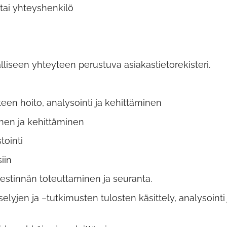
/tai yhteyshenkilö
liseen yhteyteen perustuva asiakastietorekisteri.
een hoito, analysointi ja kehittäminen
inen ja kehittäminen
tointi
siin
viestinnän toteuttaminen ja seuranta.
lyjen ja –tutkimusten tulosten käsittely, analysointi 