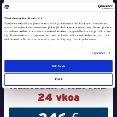
12vko kuntosalijäsenyys
Tämä sivusto käyttää evästeitä
Käytämme evästeitä tarjoamamme sisällön ja mainosten räätälöimiseen, sosiaalisen
median ominaisuuksien tukemiseen ja kävijämäärämme analysoimiseen. Lisäksi jaamme
sosiaalisen median, mainosalan ja analytiikka-alan kumppaneillemme tietoja siitä, miten
135,00 €
käytät sivustoamme. Kumppanimme voivat yhdistää näitä tietoja muihin tietoihin, joita
olet antanut heille tai joita on kerätty, kun olet käyttänyt heidän palvelujaan.
Tuoteinfo
Näytä tiedot
Salli kaikki
Kiellä