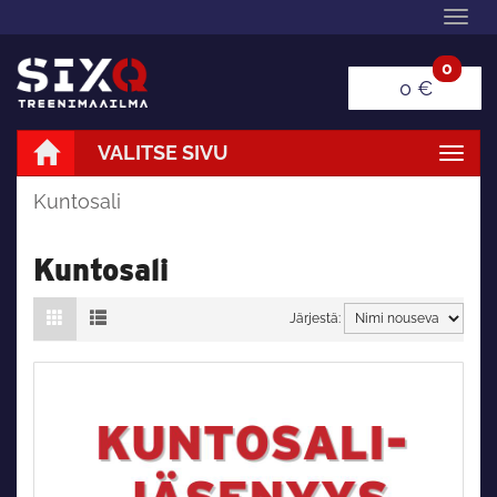
Navi
0
0 €
VALITSE SIVU
Navi
Kuntosali
Kuntosali
Järjestä: