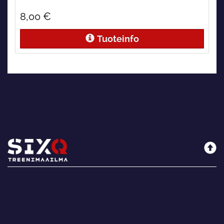
8,00 €
Tuoteinfo
Sixq
Maksutavat
Rekisteriseloste
Käyttöehdot
Yhteystiedot