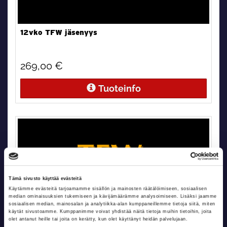
12vko TFW jäsenyys
269,00 €
Tuoteinfo
Tämä sivusto käyttää evästeitä
Käytämme evästeitä tarjoamamme sisällön ja mainosten räätälöimiseen, sosiaalisen
median ominaisuuksien tukemiseen ja kävijämäärämme analysoimiseen. Lisäksi jaamme
sosiaalisen median, mainosalan ja analytiikka-alan kumppaneillemme tietoja siitä, miten
käytät sivustoamme. Kumppanimme voivat yhdistää näitä tietoja muihin tietoihin, joita
olet antanut heille tai joita on kerätty, kun olet käyttänyt heidän palvelujaan.