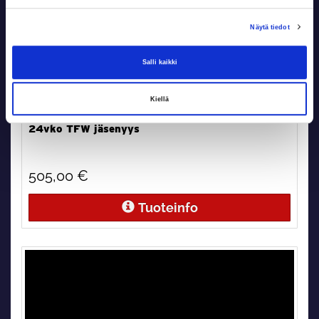
Näytä tiedot
Salli kaikki
Kiellä
24vko TFW jäsenyys
505,00 €
Tuoteinfo