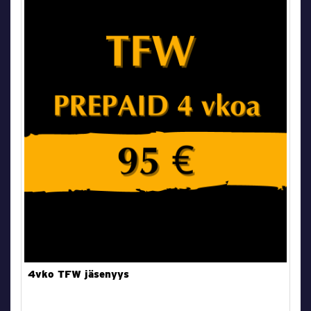
4vko TFW jäsenyys