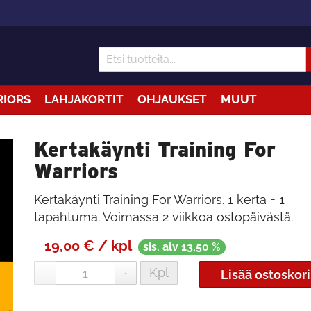
RIORS
LAHJAKORTIT
OHJAUKSET
MUUT
Kertakäynti Training For
Warriors
Kertakäynti Training For Warriors. 1 kerta = 1
tapahtuma. Voimassa 2 viikkoa ostopäivästä.
19,00 € / kpl
sis. alv 13,50 %
Kpl
-
+
Lisää ostoskori