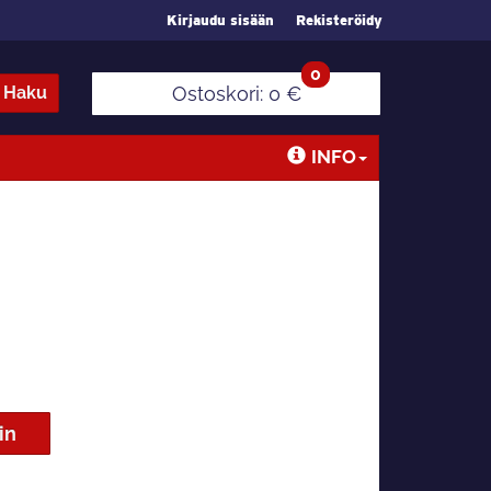
Kirjaudu sisään
Rekisteröidy
0
Haku
Ostoskori:
0 €
INFO
in