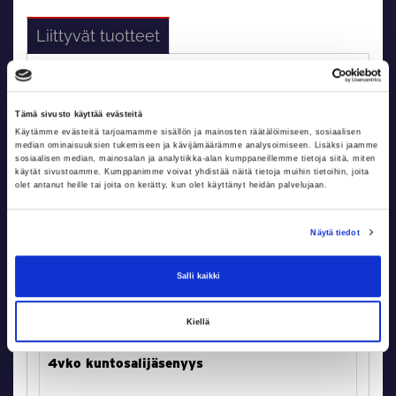
Liittyvät tuotteet
Tämä sivusto käyttää evästeitä
Käytämme evästeitä tarjoamamme sisällön ja mainosten räätälöimiseen, sosiaalisen
median ominaisuuksien tukemiseen ja kävijämäärämme analysoimiseen. Lisäksi jaamme
sosiaalisen median, mainosalan ja analytiikka-alan kumppaneillemme tietoja siitä, miten
käytät sivustoamme. Kumppanimme voivat yhdistää näitä tietoja muihin tietoihin, joita
olet antanut heille tai joita on kerätty, kun olet käyttänyt heidän palvelujaan.
Näytä tiedot
Salli kaikki
Kiellä
4vko kuntosalijäsenyys