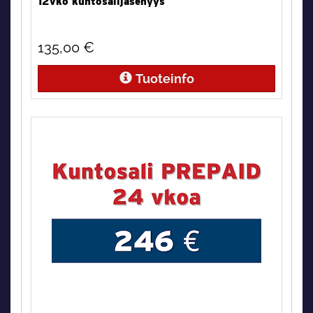
12vko kuntosalijäsenyys
135,00
€
Tuoteinfo