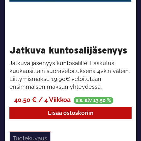
Jatkuva kuntosalijäsenyys
Jatkuva jäsenyys kuntosalille. Laskutus
kuukausittain suoraveloituksena 4vk:n välein.
Liittymismaksu 19,90€ veloitetaan
ensimmäisen maksun yhteydessä.
40,50
€ / 4 Viikkoa
sis. alv 13,50 %
Lisää ostoskoriin
Tuotekuvaus