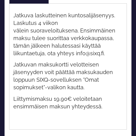
Jatkuva laskutteinen kuntosalijäsenyys.
Laskutus 4 viikon
välein suoraveloituksena. Ensimmäinen
maksu tulee suorittaa verkkokaupassa,
tämän jälkeen halutessasi käyttää
liikuntaetuja, ota yhteys info@sixq.fi.
Jatkuvan maksukortti velotteisen
jäsenyyden voit päättää maksukauden
loppuun SIXQ-sovelluksen "Omat
sopimukset"-valikon kautta.
Liittymismaksu 19,90€ veloitetaan
ensimmäisen maksun yhteydessä.