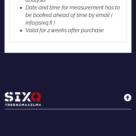
Date and time for measurement has to
be booked ahead of time by email (
info@sixq.fi )
Valid for 2 weeks after purchase
Sixq
Maksutavat
Rekisteriseloste
Käyttöehdot
Yhteystiedot