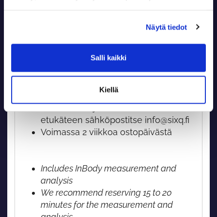
Tuotekuvaus
Näytä tiedot
Sisältää InBody-mittauksen sekä
Salli kaikki
tulosten läpikäynnin.
Mittaukseen ja tuloksen
läpikäymiseen on hyvä varata aikaa
Kiellä
n. 15-20 min
Mittauksen ajankohta sovittava
etukäteen sähköpostitse info@sixq.fi
Voimassa 2 viikkoa ostopäivästä
Includes InBody measurement and
analysis
We recommend reserving 15 to 20
minutes for the measurement and
analysis