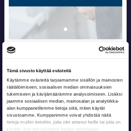
InBody mittaus / InBody
measurement
Yksi InBody mittaus.
Tämä sivusto käyttää evästeitä
One InBody measurement.
Käytämme evästeitä tarjoamamme sisällön ja mainosten
räätälöimiseen, sosiaalisen median ominaisuuksien
26,00 € / kpl
sis. alv 25,50 %
tukemiseen ja kävijämäärämme analysoimiseen. Lisäksi
jaamme sosiaalisen median, mainosalan ja analytiikka-
Kpl
-
+
alan kumppaneillemme tietoja siitä, miten käytät
sivustoamme. Kumppanimme voivat yhdistää näitä
Lisää ostoskoriin
tietoja muihin tietoihin, joita olet antanut heille tai joita on
kerätty, kun olet käyttänyt heidän palvelujaan.